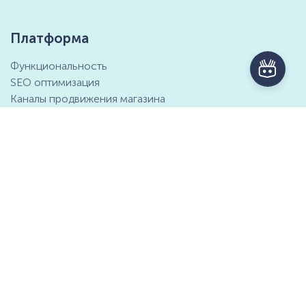
Платформа
Функциональность
SEO оптимизация
Каналы продвижения магазина
Маркетинговые возможности
Интеграция с 1С
Отзывы клиентов
Справочный центр
Компания
Контактная информация
О компании
Предложение о партнёрстве
СМИ о нас
Мы ищем таланты