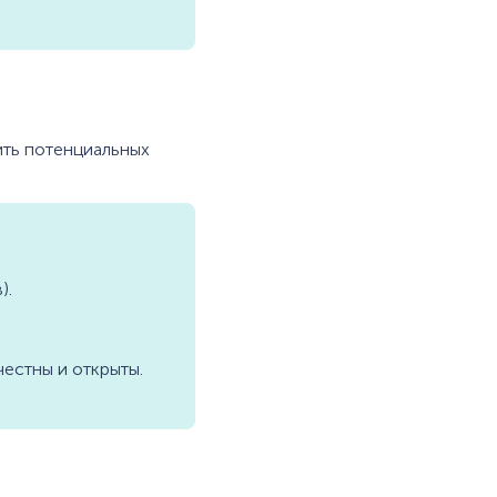
ить потенциальных
).
честны и открыты.