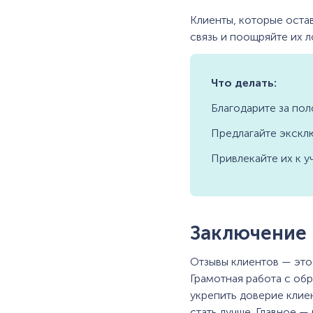
Клиенты, которые оста
связь и поощряйте их л
Что делать:
Благодарите за пол
Предлагайте экскл
Привлекайте их к у
Заключение
Отзывы клиентов — это
Грамотная работа с обр
укрепить доверие клие
стать лучше. Главное —