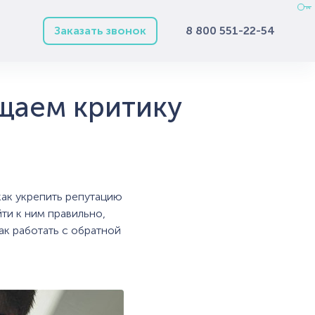
Заказать звонок
8 800 551-22-54
ащаем критику
как укрепить репутацию
йти к ним правильно,
как работать с обратной