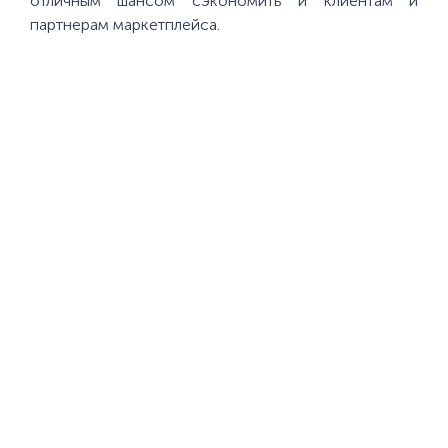
отличным шансом сэкономить и клиентам и
партнерам маркетплейса.