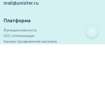
mail@unisiter.ru
Платформа
Функциональность
SEO оптимизация
Каналы продвижения магазина
Маркетинговые возможности
Интеграция с 1С
Отзывы клиентов
Справочный центр
Компания
Контактная информация
О компании
Предложение о партнёрстве
СМИ о нас