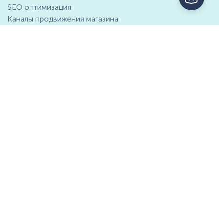
SEO оптимизация
Каналы продвижения магазина
Маркетинговые возможности
Интеграция с 1С
Отзывы клиентов
Справочный центр
Компания
Контактная информация
О компании
Предложение о партнёрстве
СМИ о нас
Мы ищем таланты
Документы
Тарифы на платформу
Пакеты ИИ Генераций