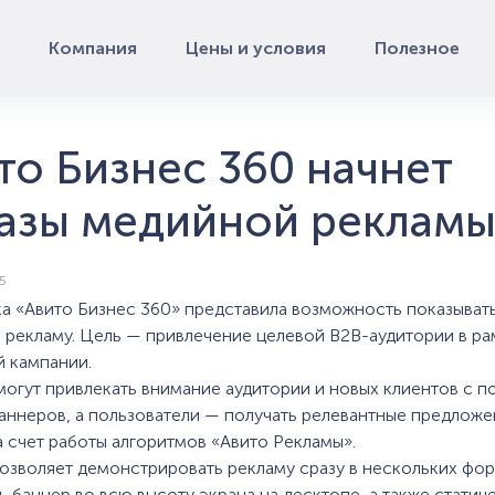
Компания
Цены и условия
Полезное
то Бизнес 360 начнет
азы медийной реклам
5
а «Авито Бизнес 360» представила возможность показыват
рекламу. Цель — привлечение целевой B2B-аудитории в ра
 кампании.
могут привлекать внимание аудитории и новых клиентов с 
аннеров, а пользователи — получать релевантные предложе
а счет работы алгоритмов «Авито Рекламы».
позволяет демонстрировать рекламу сразу в нескольких фо
ь баннер во всю высоту экрана на десктопе, а также статич