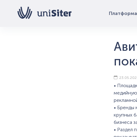
Платформа
Ави
пок
23.05.202
• Площадк
медийную 
рекламной
• Бренды 
крупных б
бизнеса з
• Раздел 
показыват