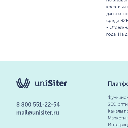
креативы 
данных фо
среди B2B
• Отдельн
года. На 
Платф
Функцион
8 800 551-22-54
SEO опти
Каналы п
mail@unisiter.ru
Маркетин
Интеграц