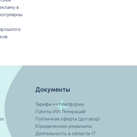
екламу в
 популярны
 прошлого
ков.
Документы
Тарифы на платформу
Пакеты ИИ Генераций
ве
Публичная оферта (договор)
Юридические реквизиты
Деятельность в области IT