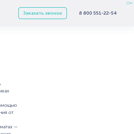
Заказать звонок
8 800 551-22-54
ы
ь
мках
помощью
ния от
рматах —
еские