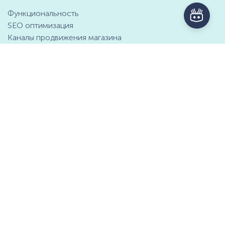
Функциональность
SEO оптимизация
Каналы продвижения магазина
Маркетинговые возможности
Интеграция с 1С
Отзывы клиентов
Справочный центр
Компания
Контактная информация
О компании
Предложение о партнёрстве
СМИ о нас
Мы ищем таланты
Документы