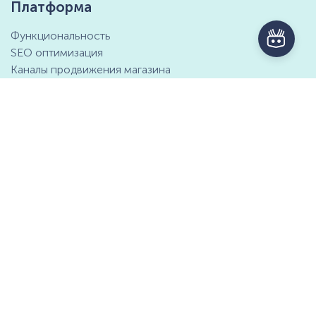
Платформа
Функциональность
SEO оптимизация
Каналы продвижения магазина
Маркетинговые возможности
Интеграция с 1С
Отзывы клиентов
Справочный центр
Компания
Контактная информация
О компании
Предложение о партнёрстве
СМИ о нас
Мы ищем таланты
Документы