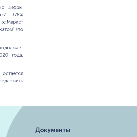
ко цифры.
es" (78%
екс.Маркет
окатом" (по
продолжает
020 года,
 остается
редложить
Документы