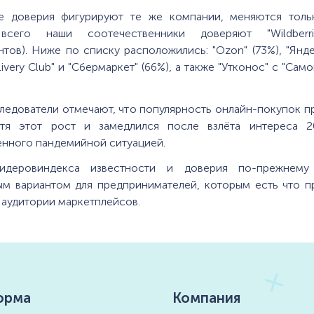
е доверия фигурируют те же компании, меняются толь
всего наши соотечественники доверяют "Wildberri
тов). Ниже по списку расположились: "Ozon" (73%), "Янд
livery Club" и "Сбермаркет" (66%), а также "Утконос" с "Сам
ледователи отмечают, что популярность онлайн-покупок 
отя этот рост и замедлился после взлёта интереса 2
нного пандемийной ситуацией.
идеровиндекса известности и доверия по-прежнему
ым вариантом для предпринимателей, которым есть что п
аудитории маркетплейсов.
орма
Компания