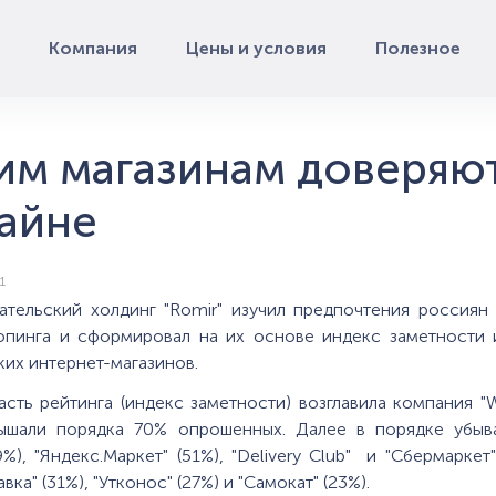
Компания
Цены и условия
Полезное
им магазинам доверяют
айне
1
ательский холдинг "Romir" изучил предпочтения россиян 
опинга и сформировал на их основе индекс заметности 
их интернет-магазинов.
сть рейтинга (индекс заметности) возглавила компания "Wil
ышали порядка 70% опрошенных. Далее в порядке убыва
9%), "Яндекс.Маркет" (51%), "Delivery Club" и "Сбермаркет"
вка" (31%), "Утконос" (27%) и "Самокат" (23%).