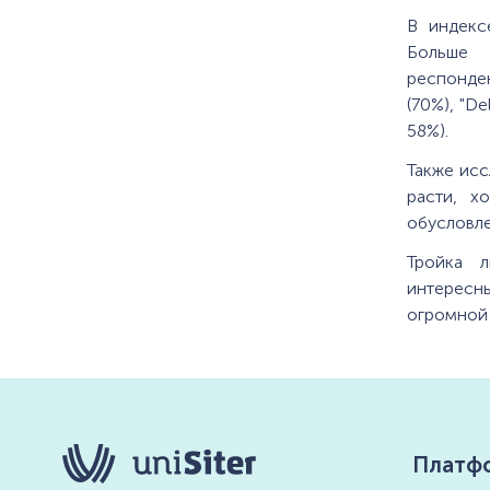
В индекс
Больше 
респонден
(70%), "De
58%).
Также исс
расти, х
обусловле
Тройка л
интересн
огромной 
Платф