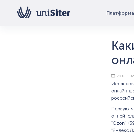
Платформа
Как
онл
28.05.202
Исследов
онлайн-ш
росссийск
Первую ча
о ней сл
"Ozon" (5
"Яндекс.Ла