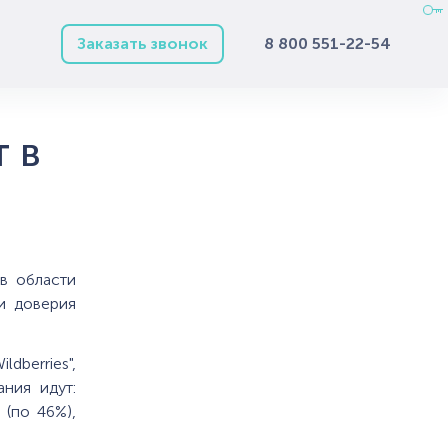
Заказать звонок
8 800 551-22-54
 в
в области
и доверия
dberries",
ния идут:
 (по 46%),