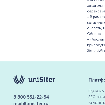
алкоголя 
сервиса м
• В рамка
магазины 
область, 
Обнинск, 
• «Аромат
присоедин
SimpleWin
Платф
Функцион
8 800 551-22-54
SEO опти
Каналы п
mail@unisiter.ru