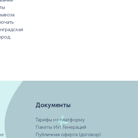
ты
вывоза.
лючать
инградская
ород,
Документы
Тарифы на платформу
Пакеты ИИ Генераций
ве
Публичная оферта (договор)