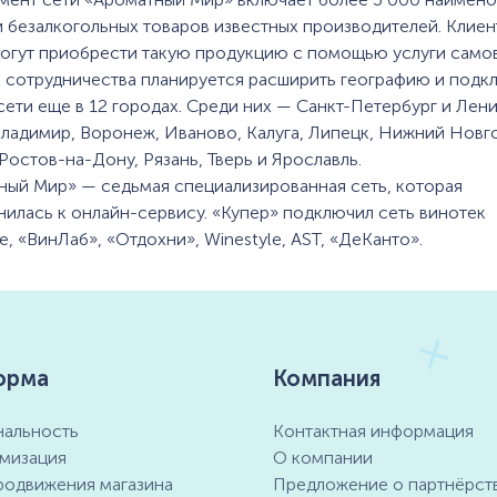
и безалкогольных товаров известных производителей. Клиен
огут приобрести такую продукцию с помощью услуги само
х сотрудничества планируется расширить географию и подк
сети еще в 12 городах. Среди них — Санкт-Петербург и Лен
Владимир, Воронеж, Иваново, Калуга, Липецк, Нижний Новг
Ростов-на-Дону, Рязань, Тверь и Ярославль.
ный Мир» — седьмая специализированная сеть, которая
илась к онлайн-сервису. «Купер» подключил сеть винотек
e, «ВинЛаб», «Отдохни», Winestyle, AST, «ДеКанто».
орма
Компания
альность
Контактная информация
мизация
О компании
родвижения магазина
Предложение о партнёрст