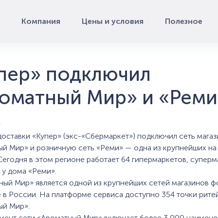
Компания
Цены и условия
Полезное
пер» подключил
оматный Мир» и «Реми
4
доставки «Купер» (экс-«Сбермаркет») подключил сеть мага
й Мир» и розничную сеть «Реми» — одна из крупнейших на
Сегодня в этом регионе работает 64 гипермаркетов, суперм
 у дома «Реми».
ный Мир» является одной из крупнейших сетей магазинов ф
 в России. На платформе сервиса доступно 354 точки рите
ый Мир».
мент сети «Ароматный Мир» включает более 3 000 наимен