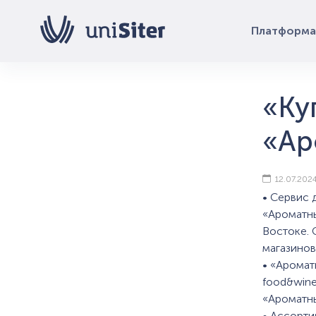
Платформа
«Ку
«Ар
12.07.202
• Сервис 
«Ароматны
Востоке. 
магазинов
• «Аромат
food&wine
«Ароматн
• Ассорти