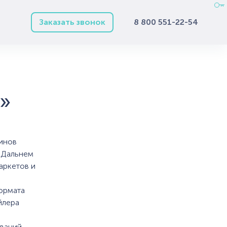
Заказать звонок
8 800 551-22-54
»
зинов
 Дальнем
аркетов и
ормата
йлера
ований