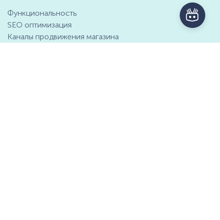
Функциональность
SEO оптимизация
Каналы продвижения магазина
Маркетинговые возможности
Интеграция с 1С
Отзывы клиентов
Справочный центр
Компания
Контактная информация
О компании
Предложение о партнёрстве
СМИ о нас
Мы ищем таланты
Документы