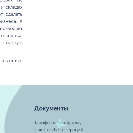
 и складах
т сделать
изнеса. К
 позволяет
го спроса,
 зачастую
.
 пытаться
Документы
Тарифы на платформу
Пакеты ИИ Генераций