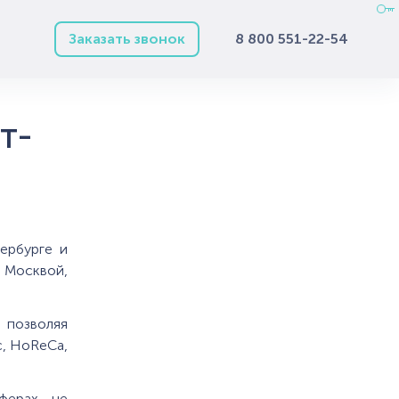
Заказать звонок
8 800 551-22-54
т-
ербурге и
 Москвой,
 позволяя
с, HoReCa,
ферах не