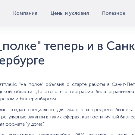
Компания
Цены и условия
Полезное
_полке" теперь и в Санк
ербурге
0
етплейс "на_полке" объявил о старте работы в Санкт-Пет
дской области. До этого его география была ограничена
рском и Екатеринбургом.
вис создан специально для малого и среднего бизнеса,
 регулярные закупки в таких сферах, как гостиничный бизне
ам формата "у дома".
ке аналитиков маркетплейса, 95% закупок в этих с