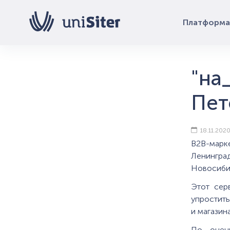
Платформа
"на
Пет
18.11.202
B2B-марк
Ленингра
Новосиби
Этот сер
упростить
и магазин
По оцен