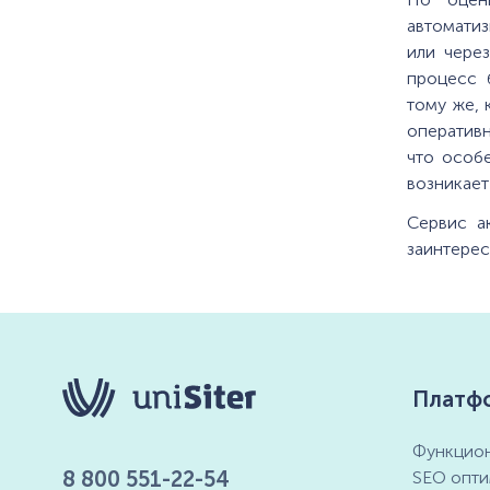
автоматиз
или чере
процесс 
тому же, 
оперативн
что особ
возникает
Сервис а
заинтерес
Платф
Функцион
8 800 551-22-54
SEO опти