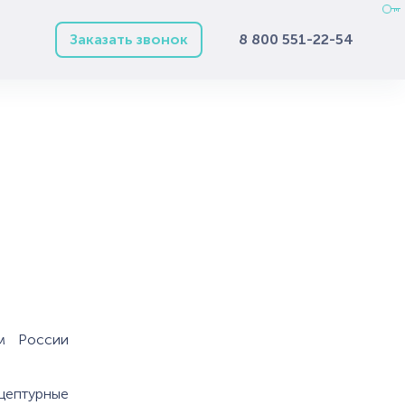
Заказать звонок
8 800 551-22-54
ом России
цептурные