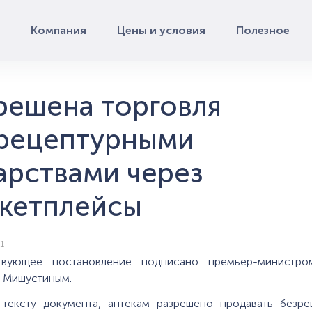
Компания
Цены и условия
Полезное
решена торговля
рецептурными
арствами через
кетплейсы
1
твующее постановление подписано премьер-министр
 Мишустиным.
 тексту документа, аптекам разрешено продавать безре