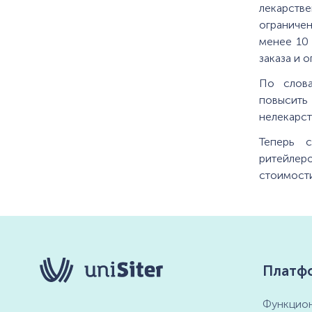
лекарств
ограниче
менее 10 
заказа и о
По слова
повысить
нелекарст
Теперь с
ритейлеро
стоимости
Платф
Функцион