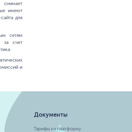
т снимает
рые имеют
-сайта для
ным сетям
в за счет
тика.
втических
комиссий и
Документы
Тарифы на платформу