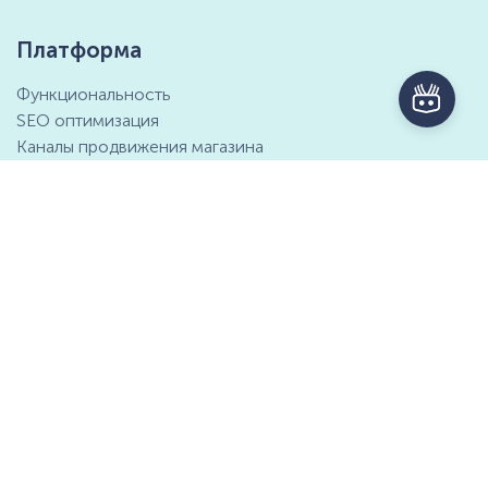
Платформа
Функциональность
SEO оптимизация
Каналы продвижения магазина
Маркетинговые возможности
Интеграция с 1С
Отзывы клиентов
Справочный центр
Компания
Контактная информация
О компании
Предложение о партнёрстве
СМИ о нас
Мы ищем таланты