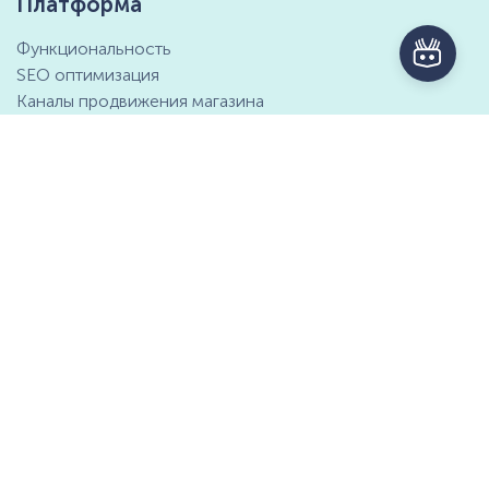
Платформа
Функциональность
SEO оптимизация
Каналы продвижения магазина
Маркетинговые возможности
Интеграция с 1С
Отзывы клиентов
Справочный центр
Компания
Контактная информация
О компании
Предложение о партнёрстве
СМИ о нас
Мы ищем таланты
Документы