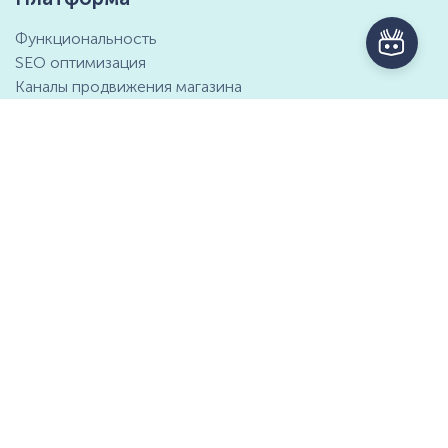
Функциональность
SEO оптимизация
Каналы продвижения магазина
Маркетинговые возможности
Интеграция с 1С
Отзывы клиентов
Справочный центр
Компания
Контактная информация
О компании
Предложение о партнёрстве
СМИ о нас
Мы ищем таланты
Документы