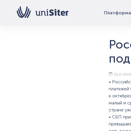
Платформа
Рос
под
01.11.2024
• Российс
платежей (
к октябрю
малый и с
стране уж
• СБП при
превышают
есть возм