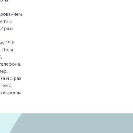
льзованием
чти 1
2 раза.
му 19,8
. Доля
,
телефона.
мер,
за и 5 раз
ущего
да выросла