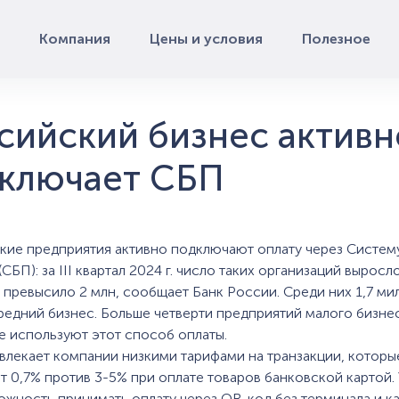
Компания
Цены и условия
Полезное
сийский бизнес активн
ключает СБП
кие предприятия активно подключают оплату через Систем
СБП): за III квартал 2024 г. число таких организаций выросл
 превысило 2 млн, сообщает Банк России. Среди них 1,7 м
редний бизнес. Больше четверти предприятий малого бизне
е используют этот способ оплаты.
влекает компании низкими тарифами на транзакции, которы
 0,7% против 3-5% при оплате товаров банковской картой. 
ожность принимать оплату через QR-код без терминала и к