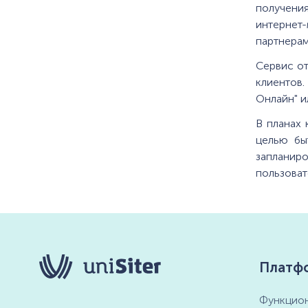
получени
интернет
партнерам
Сервис от
клиентов
Онлайн" и
В планах
целью бы
заплани
пользоват
Платф
Функцион