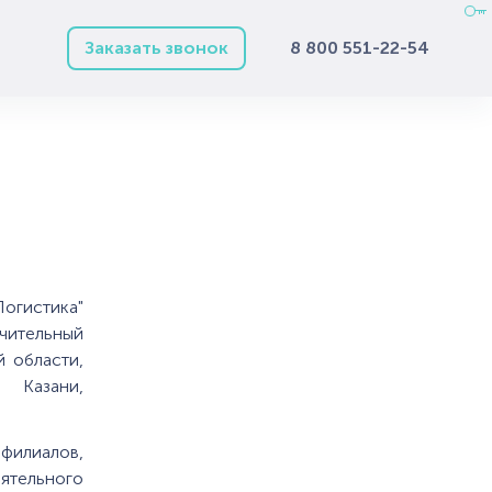
Заказать звонок
8 800 551-22-54
Логистика"
чительный
 области,
 Казани,
филиалов,
тельного