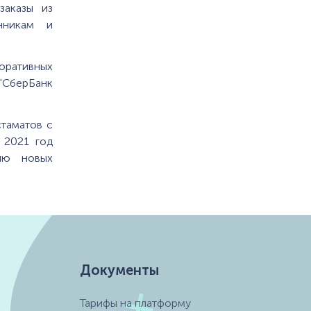
заказы из
енникам и
поративных
"СберБанк
таматов с
 2021 год
ию новых
Документы
Тарифы на платформу