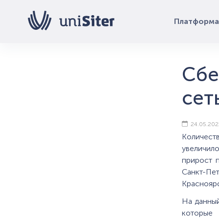
Платформа
Сбе
сет
24.05.202
Количеств
увеличил
прирост 
Санкт-П
Краснояр
На данны
которые