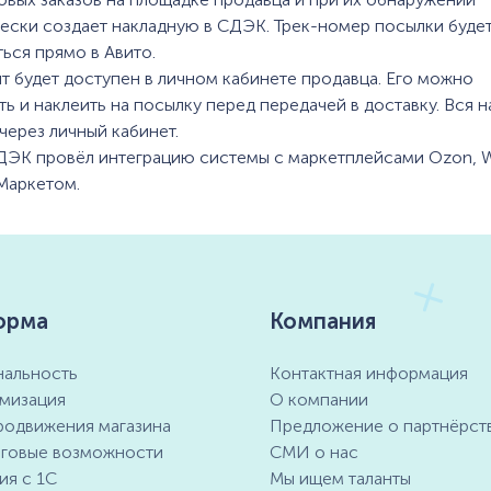
ески создает накладную в СДЭК. Трек-номер посылки буде
ься прямо в Авито.
т будет доступен в личном кабинете продавца. Его можно
ть и наклеить на посылку перед передачей в доставку. Вся 
через личный кабинет.
ДЭК провёл интеграцию системы с маркетплейсами Ozon, Wi
Маркетом.
орма
Компания
альность
Контактная информация
мизация
О компании
родвижения магазина
Предложение о партнёрст
говые возможности
СМИ о нас
ия с 1С
Мы ищем таланты