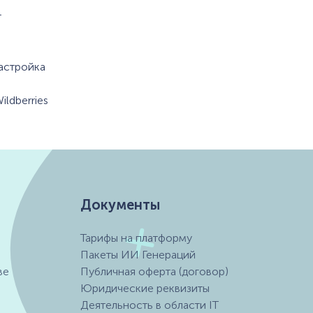
т
настройка
ldberries
Документы
Тарифы на платформу
Пакеты ИИ Генераций
ве
Публичная оферта (договор)
Юридические реквизиты
Деятельность в области IT