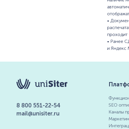
автоматич
отображат
• Докумен
распечата
проходит 
• Ранее С
и Яндекс 
Платф
Функцион
8 800 551-22-54
SEO опти
Каналы п
mail@unisiter.ru
Маркетин
Интеграц