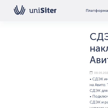
Платформа
СДЭ
нак
Ави
08.05.20
• СДЭК ин
на Авито.
СДЭК для
• Подключ
СДЭК и ра
наличие н