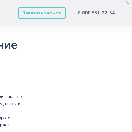
Заказать звонок
8 800 551-22-54
ние
ля заказов
едаются в
ор со
ряет