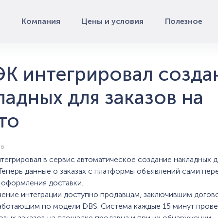
Компания
Цены и условия
Полезное
К интегрировал созда
ладных для заказов на
то
26
тегрировал в сервис автоматическое создание накладных д
 Теперь данные о заказах с платформы объявлений сами пер
 оформления доставки.
ение интеграции доступно продавцам, заключившим догов
ботающим по модели DBS. Система каждые 15 минут прове
овых заказов на площадке продавца и при их обнаружении