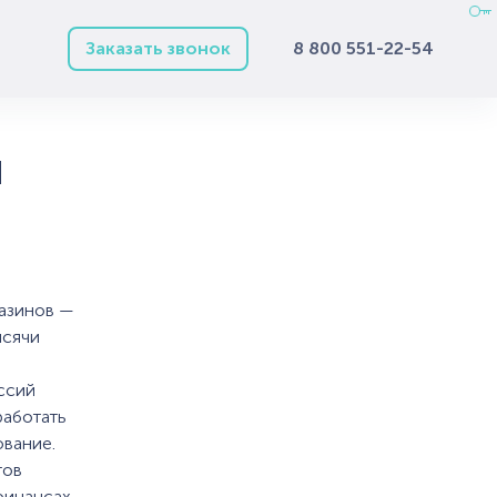
Заказать звонок
8 800 551-22-54
я
газинов —
ысячи
ссий
работать
ование.
тов
финансах