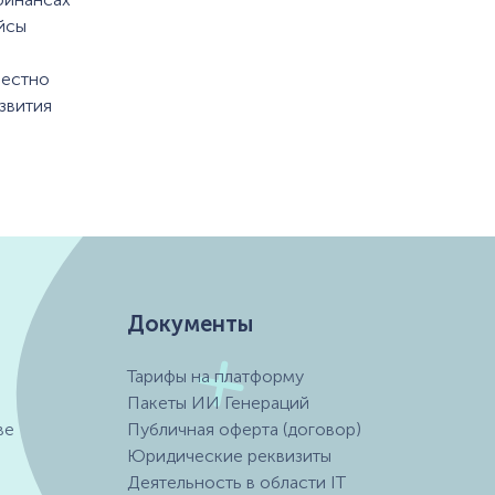
йсы
вестно
звития
Документы
Тарифы на платформу
Пакеты ИИ Генераций
ве
Публичная оферта (договор)
Юридические реквизиты
Деятельность в области IT