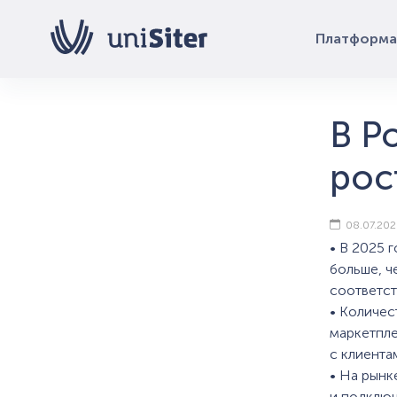
Платформа
В Р
рос
08.07.20
• В 2025 
больше, ч
соответст
• Количес
маркетпле
с клиента
• На рынк
и подключ