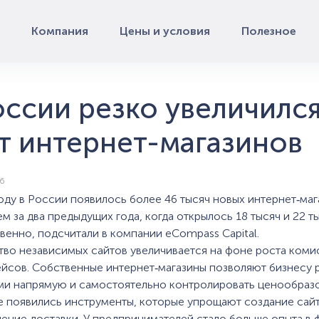
Компания
Цены и условия
Полезное
оссии резко увеличилс
т интернет-магазинов
26
году в России появилось более 46 тысяч новых интернет‑ма
ем за два предыдущих года, когда открылось 18 тысяч и 22 т
венно, подсчитали в компании eCompass Capital.
тво независимых сайтов увеличивается на фоне роста коми
йсов. Собственные интернет‑магазины позволяют бизнесу 
ми напрямую и самостоятельно контролировать ценообраз
е появились инструменты, которые упрощают создание сай
ение доставки. У предпринимателей стало больше опыта в 