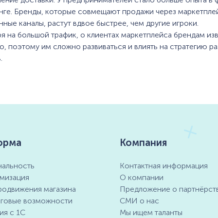
нге. Бренды, которые совмещают продажи через маркетпле
нные каналы, растут вдвое быстрее, чем другие игроки.
я на большой трафик, о клиентах маркетплейса брендам из
о, поэтому им сложно развиваться и влиять на стратегию ра
.
орма
Компания
альность
Контактная информация
мизация
О компании
родвижения магазина
Предложение о партнёрст
говые возможности
СМИ о нас
ия с 1С
Мы ищем таланты