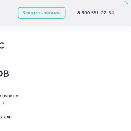
Заказать звонок
8 800 551-22-54
с
ов
в пунктов
ла
хотели