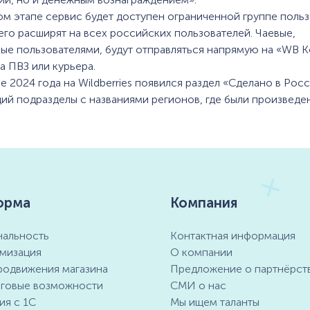
ом этапе сервис будет доступен ограниченной группе польз
его расширят на всех российских пользователей. Чаевые,
ые пользователями, будут отправляться напрямую на «WB 
 ПВЗ или курьера.
ре 2024 года на Wildberries появился раздел «Сделано в Росс
й подразделы с названиями регионов, где были произведен
орма
Компания
альность
Контактная информация
мизация
О компании
родвижения магазина
Предложение о партнёрст
говые возможности
СМИ о нас
ия с 1С
Мы ищем таланты