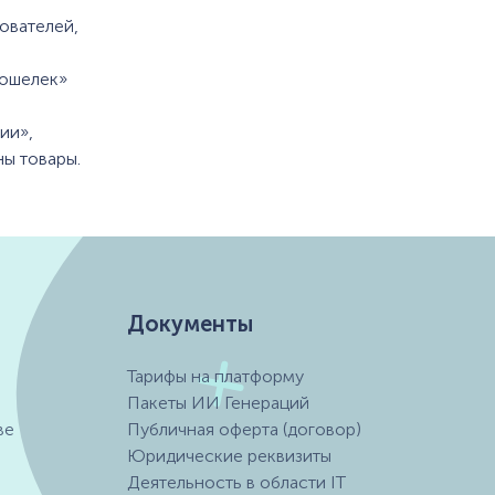
ователей,
Кошелек»
ии»,
ы товары.
Документы
Тарифы на платформу
Пакеты ИИ Генераций
ве
Публичная оферта (договор)
Юридические реквизиты
Деятельность в области IT