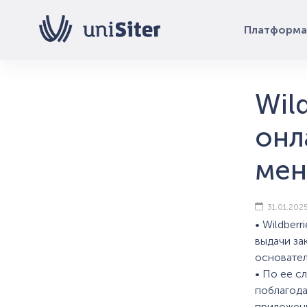
Платформа
Wil
онл
мен
31.01.202
• Wildber
выдачи за
основател
• По ее с
поблагода
приложени