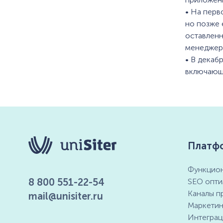
• На перв
но позже 
оставленн
менеджера
• В декаб
включающи
Платф
Функцион
8 800 551-22-54
SEO опти
Каналы п
mail@unisiter.ru
Маркетин
Интеграц