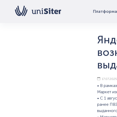
Платформа
Янд
воз
выд
17.07.2025
• В рамка
Маркет из
• С 1 авг
ранее ПВЗ
выданного
• Маркетп