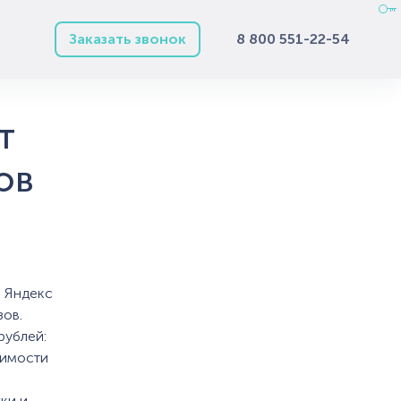
Заказать звонок
8 800 551-22-54
т
ов
и Яндекс
зов.
рублей:
оимости
ки и