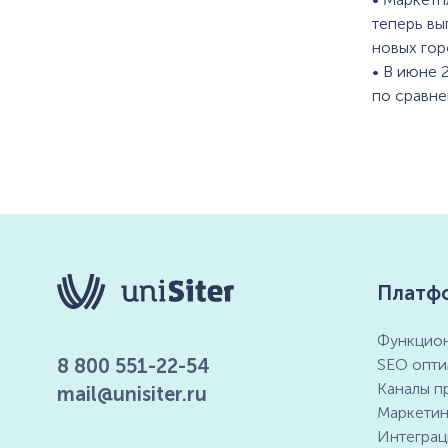
теперь вы
новых гор
• В июне 
по сравне
Платф
Функцион
8 800 551-22-54
SEO опти
Каналы п
mail@unisiter.ru
Маркетин
Интеграц