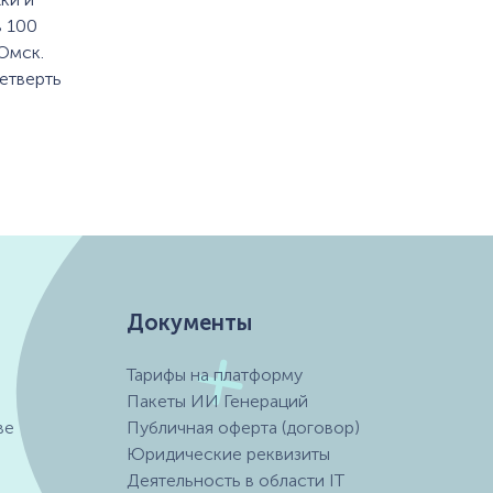
в 100
Омск.
етверть
Документы
Тарифы на платформу
Пакеты ИИ Генераций
ве
Публичная оферта (договор)
Юридические реквизиты
Деятельность в области IT