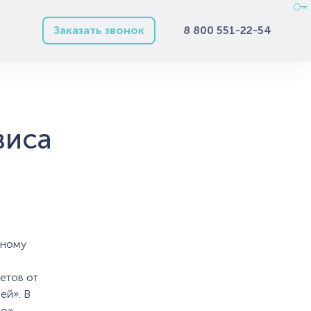
Заказать звонок
8 800 551-22-54
виса
нному
ветов от
ей». В
о»,