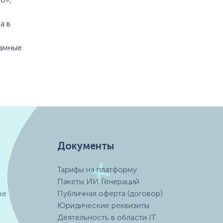
а в
ламные
Документы
Тарифы на платформу
Пакеты ИИ Генераций
ве
Публичная оферта (договор)
Юридические реквизиты
Деятельность в области IT