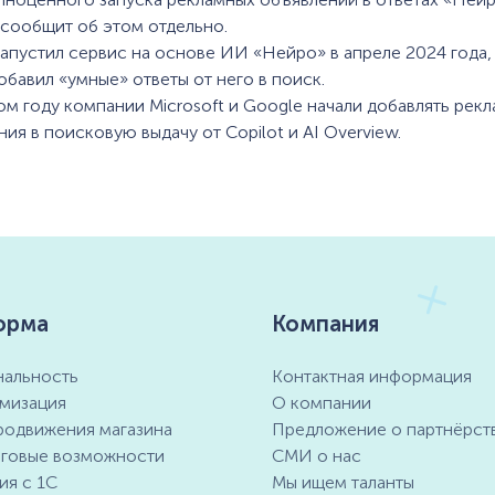
сообщит об этом отдельно.
запустил сервис на основе ИИ «Нейро» в апреле 2024 года, 
обавил «умные» ответы от него в поиск.
ом году компании Microsoft и Google начали добавлять рек
ия в поисковую выдачу от Copilot и AI Overview.
орма
Компания
альность
Контактная информация
мизация
О компании
родвижения магазина
Предложение о партнёрст
говые возможности
СМИ о нас
ия с 1С
Мы ищем таланты