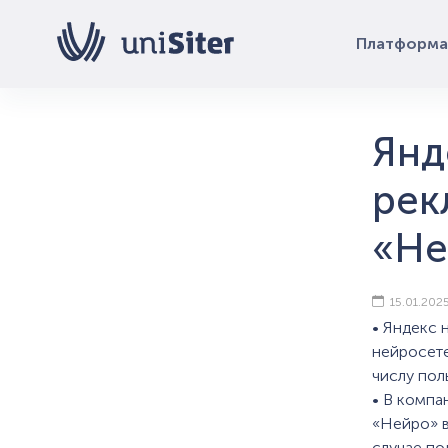
Платформа
Янд
рек
«Не
15.01.202
• Яндекс 
нейросете
числу пол
• В компа
«Нейро» в
случае по