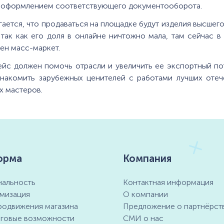
 оформлением соответствующего документооборота.
ается, что продаваться на площадке будут изделия высшег
 так как его доля в онлайне ничтожно мала, там сейчас 
ен масс-маркет.
йс должен помочь отрасли и увеличить ее экспортный по
знакомить зарубежных ценителей с работами лучших отеч
х мастеров.
орма
Компания
альность
Контактная информация
мизация
О компании
родвижения магазина
Предложение о партнёрст
говые возможности
СМИ о нас