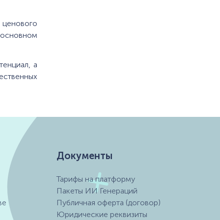
о ценового
в основном
тенциал, а
ественных
Документы
Тарифы на платформу
Пакеты ИИ Генераций
ве
Публичная оферта (договор)
Юридические реквизиты