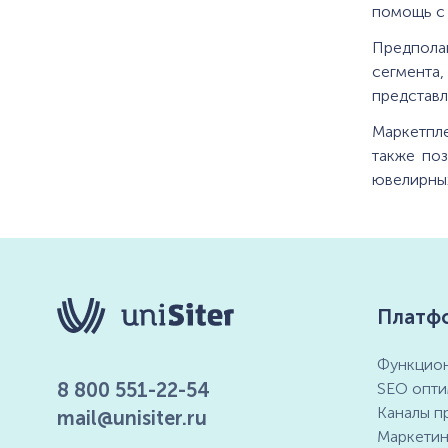
помощь с
Предполаг
сегмента,
представл
Маркетпле
также по
ювелирны
Платф
Функцион
8 800 551-22-54
SEO опти
Каналы п
mail@unisiter.ru
Маркетин