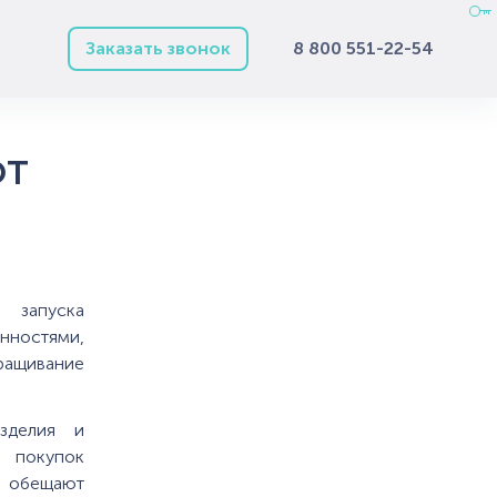
Заказать звонок
8 800 551-22-54
от
 запуска
нностями,
ращивание
зделия и
 покупок
м обещают