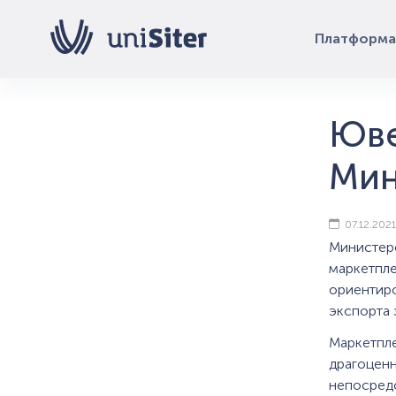
Платформа
Юве
Мин
07.12.2021
Министе
маркетпл
ориентир
экспорта 
Маркетп
драгоце
непосред